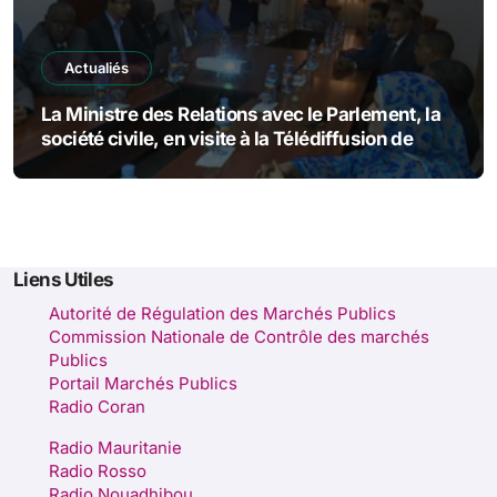
Actualiés
La Ministre des Relations avec le Parlement, la
société civile, en visite à la Télédiffusion de
Mauritanie.
Liens Utiles
Autorité de Régulation des Marchés Publics
Commission Nationale de Contrôle des marchés
Publics
Portail Marchés Publics
Radio Coran
Radio Mauritanie
Radio Rosso
Radio Nouadhibou